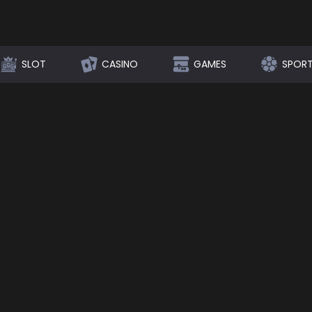
SLOT
CASINO
GAMES
SPOR