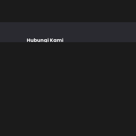
Hubungi Kami
am tema
h besar.
Pembayaran
Transfer Bank
nghibur.
QRIS
roulette,
an alami
Virtual Account
E Wallet
Pulsa
ai olahraga
is, sportsbook