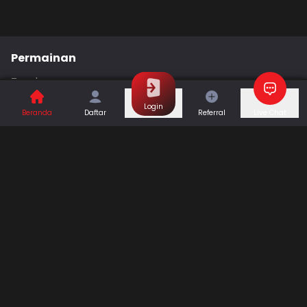
Permainan
Togel
Slot
Casino
Games
Login
Beranda
Daftar
Referral
Live Chat
Sports
Promo
Bantuan & Panduan
Tentang Kami
Syarat dan Ketentuan
Kebijakan Privasi
Pusat Bantuan
Hubungi Kami
F.A.Q
Referral
Blog
Download APP