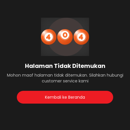
Halaman Tidak Ditemukan
Mohon maaf halaman tidak ditemukan. Silahkan hubungi
customer service kami
Kembali ke Beranda