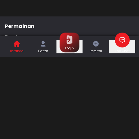
Permainan
Togel
Slot
Casino
Games
Login
Beranda
Daftar
Referral
Live Chat
Sports
Promo
Bantuan & Panduan
Tentang Kami
Syarat dan Ketentuan
Kebijakan Privasi
Pusat Bantuan
Hubungi Kami
F.A.Q
Referral
Blog
Download APP