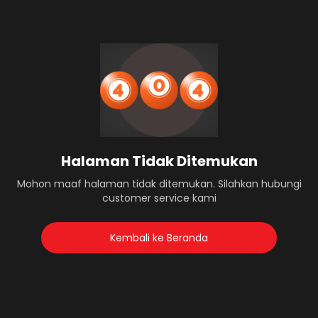
Halaman Tidak Ditemukan
Mohon maaf halaman tidak ditemukan. Silahkan hubungi
customer service kami
Kembali ke Beranda