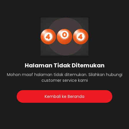
Halaman Tidak Ditemukan
Mohon maaf halaman tidak ditemukan. Silahkan hubungi
customer service kami
Kembali ke Beranda