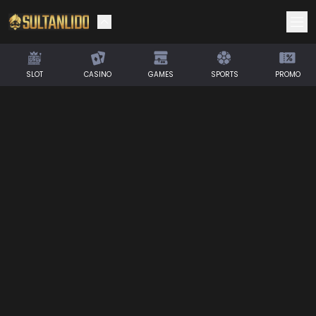
SLOT
CASINO
GAMES
SPORTS
PROMO