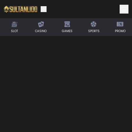
SLOT
CASINO
GAMES
SPORTS
PROMO