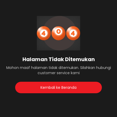
Halaman Tidak Ditemukan
Mohon maaf halaman tidak ditemukan. Silahkan hubungi
customer service kami
Kembali ke Beranda