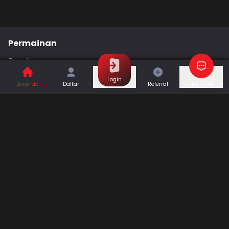
Permainan
Togel
Slot
Casino
Games
Login
Beranda
Daftar
Referral
Live Chat
Sports
Promo
Bantuan & Panduan
Tentang Kami
Syarat dan Ketentuan
Kebijakan Privasi
Pusat Bantuan
Hubungi Kami
F.A.Q
Referral
Blog
Download APP