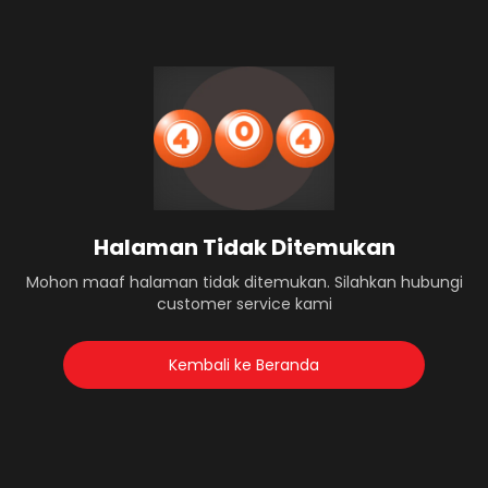
Halaman Tidak Ditemukan
Mohon maaf halaman tidak ditemukan. Silahkan hubungi
customer service kami
Kembali ke Beranda