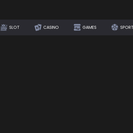
SLOT
CASINO
GAMES
SPOR