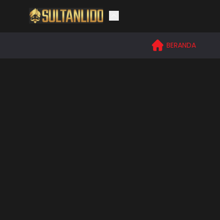
BERANDA