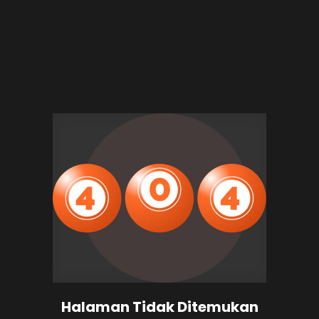
Halaman Tidak Ditemukan