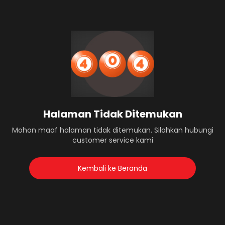
Halaman Tidak Ditemukan
Mohon maaf halaman tidak ditemukan. Silahkan hubungi
customer service kami
Kembali ke Beranda